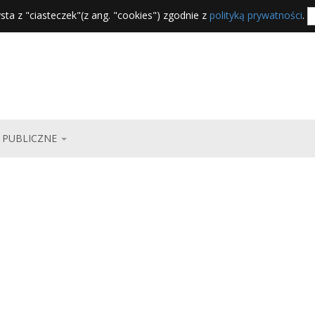
sta z "ciasteczek"(z ang. "cookies") zgodnie z
polityką prywatności
.
 PUBLICZNE