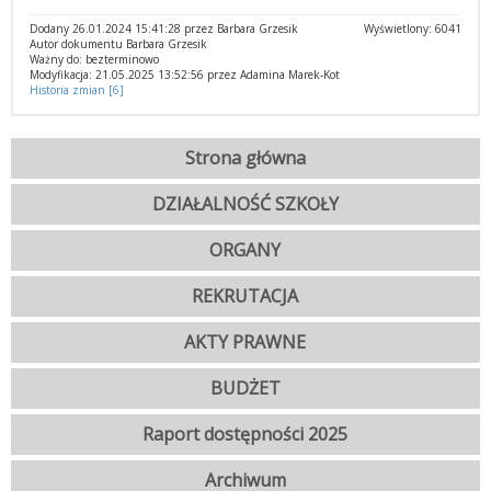
Dodany 26.01.2024 15:41:28 przez Barbara Grzesik
Wyświetlony: 6041
Autor dokumentu Barbara Grzesik
Ważny do: bezterminowo
Modyfikacja: 21.05.2025 13:52:56 przez Adamina Marek-Kot
Historia zmian [6]
Strona główna
DZIAŁALNOŚĆ SZKOŁY
ORGANY
REKRUTACJA
AKTY PRAWNE
BUDŻET
Raport dostępności 2025
Archiwum