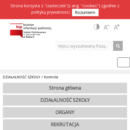
Strona korzysta z "ciasteczek"(z ang. "cookies") zgodnie z
polityką prywatności
.
Rozumiem
/
DZIAŁALNOŚĆ SZKOŁY
Kontrole
Strona główna
DZIAŁALNOŚĆ SZKOŁY
ORGANY
REKRUTACJA